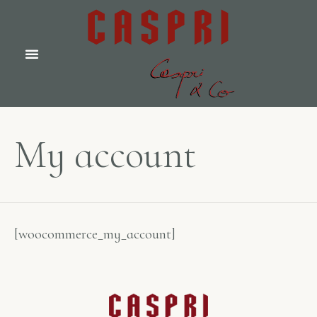
CASPRI & CO
OLIVE OIL
CONTACT US
ABOUT US
My account
[woocommerce_my_account]